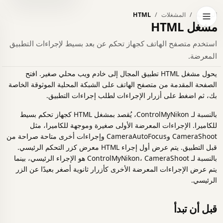
الرئيسية
المشغلات
HTML
فتح قائمة التنقل
مشغل HTML
استخدم متصفح الهاتف كجهاز تحكم عن بعد بسيط لإجراءات التطبيق
المعرضة.
يحول مشغل HTML تطبيق المجال إلى خادم ويب محلي صغير. افتح
الصفحة المقدمة من متصفح الهاتف على الشبكة المحلية الموثوقة الخاصة
بك، ثم اضغط على أزرار الإجراءات لطلب إجراءات التطبيق.
بالنسبة لـ ControlMyNikon، يُقصد بمشغل HTML كجهاز تحكم بسيط
للكاميرا. الإجراءات المعرضة الأولى صغيرة وموجهة للكاميرا، مثل
CameraShoot وCameraAutoFocus وإجراءات أخرى متاحة صراحة من
قبل التطبيق. يتم عرض أول إجراء HTML معرض كزر التحكم الرئيسي.
بالنسبة لـ ControlMyNikon، CameraShoot هو الإجراء الرئيسي، بينما
يتم عرض الإجراءات المعرضة الأخرى كأزرار ثانوية أصغر بعيدًا عن الزر
الرئيسي.
قبل أن تبدأ