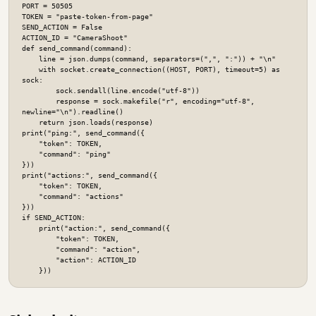
PORT = 50505

TOKEN = "paste-token-from-page"

SEND_ACTION = False

ACTION_ID = "CameraShoot"

def send_command(command):

    line = json.dumps(command, separators=(",", ":")) + "\n"

    with socket.create_connection((HOST, PORT), timeout=5) as 
sock:

        sock.sendall(line.encode("utf-8"))

        response = sock.makefile("r", encoding="utf-8", 
newline="\n").readline()

    return json.loads(response)

print("ping:", send_command({

    "token": TOKEN,

    "command": "ping"

}))

print("actions:", send_command({

    "token": TOKEN,

    "command": "actions"

}))

if SEND_ACTION:

    print("action:", send_command({

        "token": TOKEN,

        "command": "action",

        "action": ACTION_ID

    }))