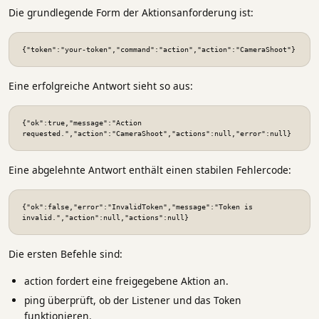
Die grundlegende Form der Aktionsanforderung ist:
{"token":"your-token","command":"action","action":"CameraShoot"}
Eine erfolgreiche Antwort sieht so aus:
{"ok":true,"message":"Action 
requested.","action":"CameraShoot","actions":null,"error":null}
Eine abgelehnte Antwort enthält einen stabilen Fehlercode:
{"ok":false,"error":"InvalidToken","message":"Token is 
invalid.","action":null,"actions":null}
Die ersten Befehle sind:
action fordert eine freigegebene Aktion an.
ping überprüft, ob der Listener und das Token
funktionieren.