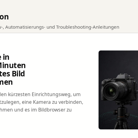
sign
kon
w-, Automatisierungs- und Troubleshooting-Anleitungen
 in
Minuten
tes Bild
men
den kürzesten Einrichtungsweg, um
stzulegen, eine Kamera zu verbinden,
ehmen und es im Bildbrowser zu