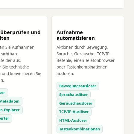
 überprüfen und
Aufnahme
iten
automatisieren
en Sie Aufnahmen,
Aktionen durch Bewegung,
 sichtbare
Sprache, Geräusche, TCP/IP-
felder aus,
Befehle, einen Telefonbrowser
 Sie technische
oder Tastenkombinationen
 und konvertieren Sie
auslösen.
en.
Bewegungsauslöser
ser
Sprachauslöser
Metadaten
Geräuschauslöser
n-Explorer
TCP/IP-Auslöser
erter
HTML-Auslöser
Tastenkombinationen