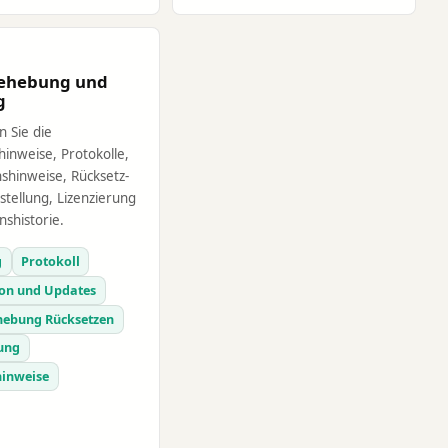
behebung und
g
 Sie die
hinweise, Protokolle,
nshinweise, Rücksetz-
tellung, Lizenzierung
nshistorie.
g
Protokoll
ion und Updates
hebung Rücksetzen
rung
hinweise