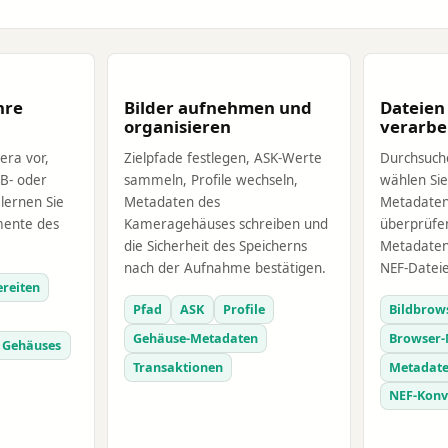
hre
Bilder aufnehmen und
Dateien
organisieren
verarbe
era vor,
Zielpfade festlegen, ASK-Werte
Durchsuch
SB- oder
sammeln, Profile wechseln,
wählen Sie
lernen Sie
Metadaten des
Metadaten
mente des
Kameragehäuses schreiben und
überprüfen
die Sicherheit des Speicherns
Metadaten
nach der Aufnahme bestätigen.
NEF-Datei
reiten
Pfad
ASK
Profile
Bildbrow
Gehäuse-Metadaten
Browser-
 Gehäuses
Transaktionen
Metadate
NEF-Konv