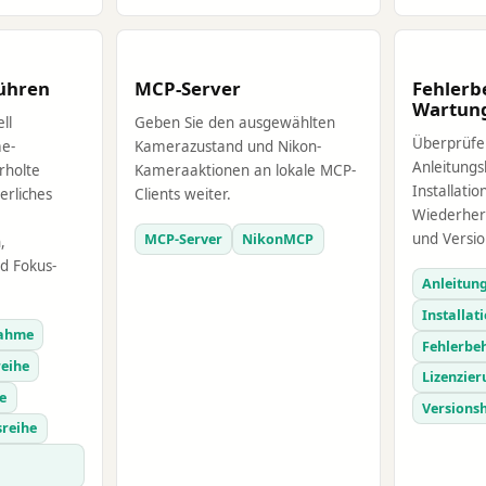
ühren
MCP-Server
Fehler
Wartun
ll
Geben Sie den ausgewählten
Überprüfen
e-
Kamerazustand und Nikon-
Anleitungs
rholte
Kameraaktionen an lokale MCP-
Installatio
erliches
Clients weiter.
Wiederhers
MCP-Server
NikonMCP
und Versio
,
d Fokus-
Anleitun
Installat
nahme
Fehlerbe
reihe
Lizenzie
e
Versions
sreihe