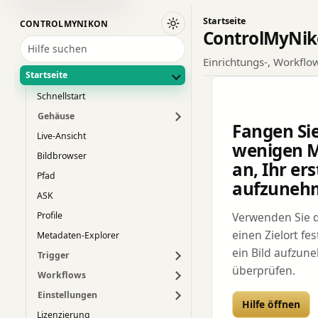
Startseite
CONTROLMYNIKON
Wechseln Sie zum dunklen De
ControlMyNi
Hilfe suchen
Einrichtungs-, Workflo
Startseite
Schnellstart
Gehäuse
Fangen Sie
Live-Ansicht
wenigen 
Bildbrowser
an, Ihr ers
Pfad
aufzuneh
ASK
Verwenden Sie 
Profile
einen Zielort fe
Metadaten-Explorer
ein Bild aufzun
Trigger
überprüfen.
Workflows
Einstellungen
Hilfe öffnen
Lizenzierung