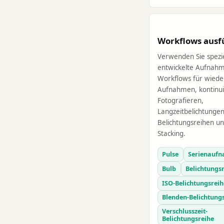
Workflows ausf
Verwenden Sie spezie
entwickelte Aufnahm
Workflows für wiede
Aufnahmen, kontinui
Fotografieren,
Langzeitbelichtungen
Belichtungsreihen un
Stacking.
Pulse
Serienauf
Bulb
Belichtungs
ISO-Belichtungsreih
Blenden-Belichtung
Verschlusszeit-
Belichtungsreihe