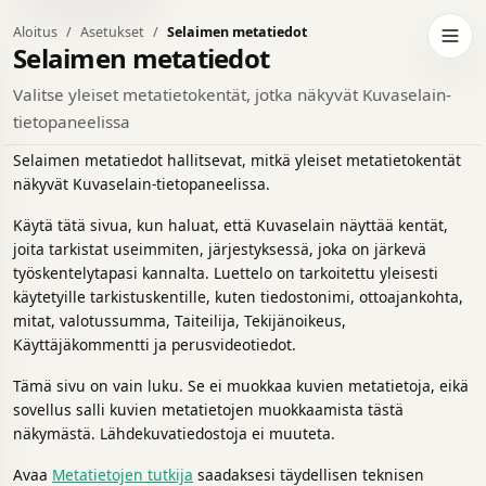
Aloitus
Asetukset
Selaimen metatiedot
da tummaan teemaan
Avaa 
Selaimen metatiedot
Valitse yleiset metatietokentät, jotka näkyvät Kuvaselain-
tietopaneelissa
Selaimen metatiedot hallitsevat, mitkä yleiset metatietokentät
näkyvät Kuvaselain-tietopaneelissa.
Käytä tätä sivua, kun haluat, että Kuvaselain näyttää kentät,
joita tarkistat useimmiten, järjestyksessä, joka on järkevä
työskentelytapasi kannalta. Luettelo on tarkoitettu yleisesti
käytetyille tarkistuskentille, kuten tiedostonimi, ottoajankohta,
mitat, valotussumma, Taiteilija, Tekijänoikeus,
Käyttäjäkommentti ja perusvideotiedot.
Tämä sivu on vain luku. Se ei muokkaa kuvien metatietoja, eikä
sovellus salli kuvien metatietojen muokkaamista tästä
näkymästä. Lähdekuvatiedostoja ei muuteta.
Avaa
Metatietojen tutkija
saadaksesi täydellisen teknisen