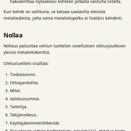
hakukenttää löytääksesi kohteen pitkältä valitulta listalta.
Kun kohde on valittuna, se katoaa saatavilla olevista
metatiedoista, jotta sama metatietopolku ei lisätäisi kahdesti.
Nollaa
Nollaus palauttaa valitun luettelon sovelluksen oletusjoukkoon
yleisiä metatietokenttiä.
Oletusluettelo sisältää:
Tiedostonimi.
Ottoajankohta.
Mitat.
Valotussumma.
Taiteilija.
Tekijänoikeus.
Käyttäjäkommenttikentät.
Perustason videon tiedostonimi, päivämäärä, mitat ja kesto.