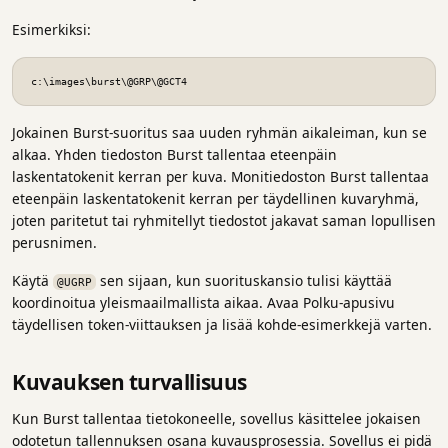
Esimerkiksi:
c:\images\burst\@GRP\@GCT4
Jokainen Burst-suoritus saa uuden ryhmän aikaleiman, kun se
alkaa. Yhden tiedoston Burst tallentaa eteenpäin
laskentatokenit kerran per kuva. Monitiedoston Burst tallentaa
eteenpäin laskentatokenit kerran per täydellinen kuvaryhmä,
joten paritetut tai ryhmitellyt tiedostot jakavat saman lopullisen
perusnimen.
Käytä
sen sijaan, kun suorituskansio tulisi käyttää
@UGRP
koordinoitua yleismaailmallista aikaa. Avaa Polku-apusivu
täydellisen token-viittauksen ja lisää kohde-esimerkkejä varten.
Kuvauksen turvallisuus
Kun Burst tallentaa tietokoneelle, sovellus käsittelee jokaisen
odotetun tallennuksen osana kuvausprosessia. Sovellus ei pidä