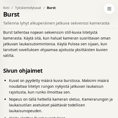
Koti
Työskentelytavat
Burst
da tummaan teemaan
Avaa 
Burst
Tallenna lyhyt alkuperäinen jatkuva sekvenssi kamerasta
Burst tallentaa nopean sekvenssin still-kuvia liitetystä
kamerasta. Käytä sitä, kun haluat kameran suorittavan oman
jatkuvan laukaisutoimintonsa. Käytä Pulsea sen sijaan, kun
tarvitset sovelluksen ohjaamaa ajoitusta yksittäisten kuvien
välillä.
Sivun ohjaimet
Kuvat on pyydetty määrä kuvia burstissa. Maksimi määrä
noudattaa liitetyn rungon nykyistä jatkuvan laukaisun
rajoitusta, kun runko ilmoittaa sen.
Nopeus on tällä hetkellä kameran oletus. Kamerarungon ja
laukaisutilan asetukset päättävät todellisen
laukaisunopeuden.