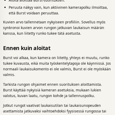
Aloita aloittaa Burst-suorituksen.
Peruuta näkyy vain, kun aktiivinen kamerapolku ilmoittaa,
että Burst voidaan peruuttaa.
Kuvien arvo tallennetaan nykyiseen profiiliin. Sovellus myös
synkronoi kuvien arvon rungon jatkuvan laukaisun määrän
kanssa, kun liitetty runko tukee tätä asetusta.
Ennen kuin aloitat
Burst voi alkaa, kun kamera on liitetty, yhteys ei muutu, runko
tukee kuvausta, eikä muita työskentelytapoja ole käynnissä. Jos
normaali laukaisukomento ei ole valmis, Burst ei ole myöskään
valmis.
Tarkista rungon ohjaimet ennen suorituksen aloittamista.
Burst käyttää nykyisiä kameran asetuksia, mukaan lukien
valotus, kuvan laatu, rungon kohde ja tallennuspolku.
Jotkut rungot vaativat laukaisutilan tai laukaisunopeuden
asettamista jatkuvaksi vaihtoehdoksi fyysisessä rungossa tai