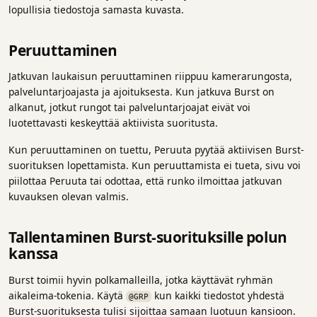
lopullisia tiedostoja samasta kuvasta.
Peruuttaminen
Jatkuvan laukaisun peruuttaminen riippuu kamerarungosta,
palveluntarjoajasta ja ajoituksesta. Kun jatkuva Burst on
alkanut, jotkut rungot tai palveluntarjoajat eivät voi
luotettavasti keskeyttää aktiivista suoritusta.
Kun peruuttaminen on tuettu, Peruuta pyytää aktiivisen Burst-
suorituksen lopettamista. Kun peruuttamista ei tueta, sivu voi
piilottaa Peruuta tai odottaa, että runko ilmoittaa jatkuvan
kuvauksen olevan valmis.
Tallentaminen Burst-suorituksille polun
kanssa
Burst toimii hyvin polkamalleilla, jotka käyttävät ryhmän
aikaleima-tokenia. Käytä
kun kaikki tiedostot yhdestä
@GRP
Burst-suorituksesta tulisi sijoittaa samaan luotuun kansioon.