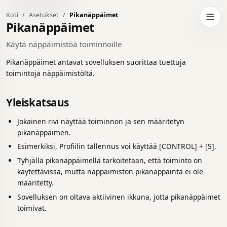
Koti
Asetukset
Pikanäppäimet
da tummaan teemaan
Avaa 
Pikanäppäimet
Käytä näppäimistöä toiminnoille
Pikanäppäimet antavat sovelluksen suorittaa tuettuja
toimintoja näppäimistöltä.
Yleiskatsaus
Jokainen rivi näyttää toiminnon ja sen määritetyn
pikanäppäimen.
Esimerkiksi, Profiilin tallennus voi käyttää [CONTROL] + [S].
Tyhjällä pikanäppäimellä tarkoitetaan, että toiminto on
käytettävissä, mutta näppäimistön pikanäppäintä ei ole
määritetty.
Sovelluksen on oltava aktiivinen ikkuna, jotta pikanäppäimet
toimivat.