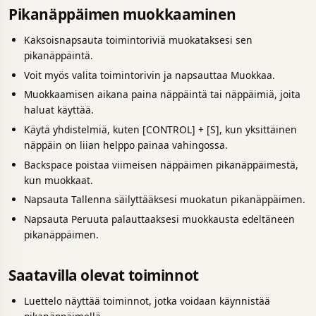
Pikanäppäimen muokkaaminen
Kaksoisnapsauta toimintoriviä muokataksesi sen
pikanäppäintä.
Voit myös valita toimintorivin ja napsauttaa Muokkaa.
Muokkaamisen aikana paina näppäintä tai näppäimiä, joita
haluat käyttää.
Käytä yhdistelmiä, kuten [CONTROL] + [S], kun yksittäinen
näppäin on liian helppo painaa vahingossa.
Backspace poistaa viimeisen näppäimen pikanäppäimestä,
kun muokkaat.
Napsauta Tallenna säilyttääksesi muokatun pikanäppäimen.
Napsauta Peruuta palauttaaksesi muokkausta edeltäneen
pikanäppäimen.
Saatavilla olevat toiminnot
Luettelo näyttää toiminnot, jotka voidaan käynnistää