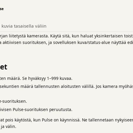
se
kuvia tasaisella väliin
rjan liitetystä kamerasta. Käytä sitä, kun haluat yksinkertaisen toi
taa aktiivisen suorituksen, ja sovelluksen kuva/status-alue näyttää 
et
ten määrä. Se hyväksyy 1–999 kuvaa.
lisekuntien määrä tallennusten aloitusten välillä. Jos kamera myöhä
se-suorituksen.
iivisen Pulse-suorituksen peruutusta.
vat pois käytöstä, kun Pulse on käynnissä. Ne tallennetaan nykyiseen pr
a välin.