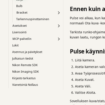
Bulb
Ennen kuin a
Bracket
Pulse voi alkaa, kun k
Tarkennuspinottaminen
normaali Ota kuva -kom
Asetukset
Tarkista runko-ohjaime
Lisensointi
kuvan laatu, rungon ko
MCP-palvelin
Lokit
Pulse käynni
Asennus ja päivitykset
Julkaisun tiedot
Liitä kamera.
Nikon Remote SDK
Aseta kameran valo
Nikon Imaging SDK
Avaa Työprosessit/
Kirjasto tarkastus
Aseta Kuvat.
Vianetsintä Nollaus
Aseta Väli.
Valitse Aloita.
Sovelluksen kuva/stat