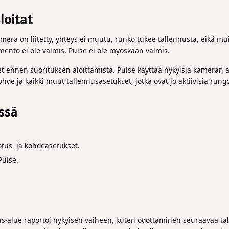
loitat
amera on liitetty, yhteys ei muutu, runko tukee tallennusta, eikä mu
ento ei ole valmis, Pulse ei ole myöskään valmis.
t ennen suorituksen aloittamista. Pulse käyttää nykyisiä kameran 
hde ja kaikki muut tallennusasetukset, jotka ovat jo aktiivisia rung
ssä
tus- ja kohdeasetukset.
Pulse.
us-alue raportoi nykyisen vaiheen, kuten odottaminen seuraavaa tal