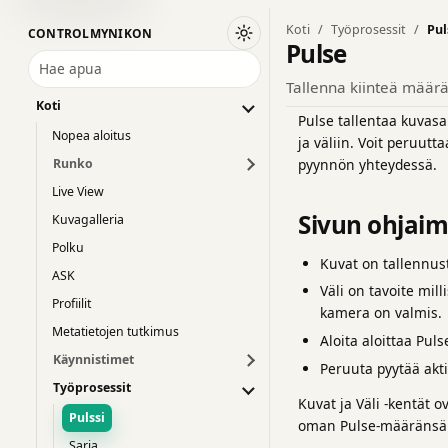
Koti
Työprosessit
Pul
CONTROLMYNIKON
Vaihda tummaan teemaan
Pulse
Hae apua
Tallenna kiinteä määrä 
Koti
Pulse tallentaa kuvasa
Nopea aloitus
ja väliin. Voit peruut
Runko
pyynnön yhteydessä.
Live View
Sivun ohjaim
Kuvagalleria
Polku
Kuvat on tallennus
ASK
Väli on tavoite mil
Profiilit
kamera on valmis.
Metatietojen tutkimus
Aloita aloittaa Pul
Käynnistimet
Peruuta pyytää akt
Työprosessit
Kuvat ja Väli -kentät o
Pulssi
oman Pulse-määränsä j
Sarja