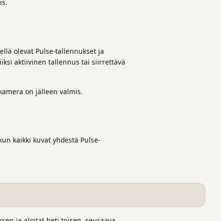
is.
ellä olevat Pulse-tallennukset ja
ksi aktiivinen tallennus tai siirrettävä
 kamera on jälleen valmis.
un kaikki kuvat yhdestä Pulse-
en ja aloitat heti toisen, seuraava