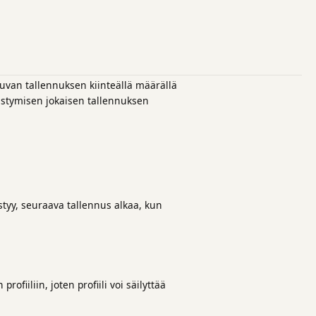
stuvan tallennuksen kiinteällä määrällä
edistymisen jokaisen tallennuksen
styy, seuraava tallennus alkaa, kun
ofiiliin, joten profiili voi säilyttää