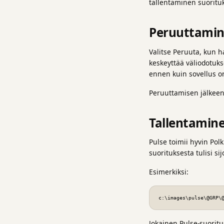
tallentaminen suorituk
Peruuttami
Valitse Peruuta, kun h
keskeyttää väliodotukse
ennen kuin sovellus 
Peruuttamisen jälkeen 
Tallentamine
Pulse toimii hyvin Pol
suorituksesta tulisi s
Esimerkiksi:
c:\images\pulse\@GRP\
Jokainen Pulse-suoritu