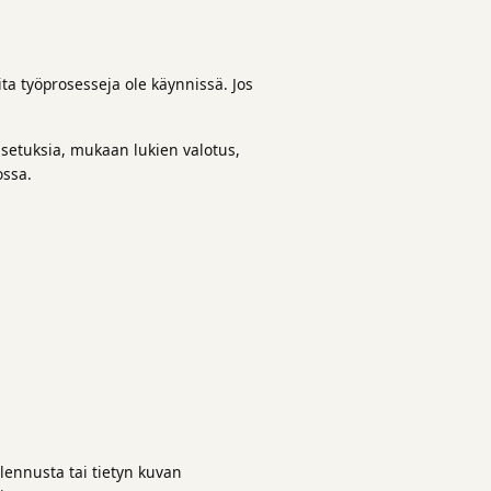
ita työprosesseja ole käynnissä. Jos
asetuksia, mukaan lukien valotus,
ossa.
lennusta tai tietyn kuvan