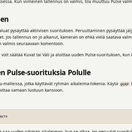
sessa. Kun viimeinen tallennus on valmis, tila muuttuu Pulse valm
nen
aluat pysäyttää aktiivisen suorituksen. Peruuttaminen pysäyttää jälj
t. Jos tallennus on jo alkanut, kameran on ehkä vielä saatava valmii
on valmis seuraavaan komentoon.
voit säätää Kuvat tai Väli ja aloittaa uuden Pulse-suorituksen, kun
n Pulse-suorituksia Polulle
ku-malleissa, jotka käyttävät ryhmän aikaleima-tokenia. Käytä
k
@GRP
ijoittaa samaan luotuun kansioon.
@GCT4
s saa uuden ryhmän aikaleiman, kun se alkaa. Jos peruutat suorituks