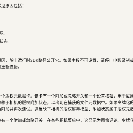
常见原因包括：
图。
状态。
原因，除非运行时SDK路径公开它。如果字段不可设置，请停止电影录制
时重新连接。
个版权元数据卡。该卡有一个附加或忽略开关和一个设置按钮，用于尼康版
依赖于相机的版权附加状态，以出现在捕获的文件元数据中。如果令牌化
为附加并再次测试。这反映了相机的版权屏幕模型：附加状态属于版权元
边有一个附加或忽略开关。在某些相机菜单中，这显示为图像评论。令牌