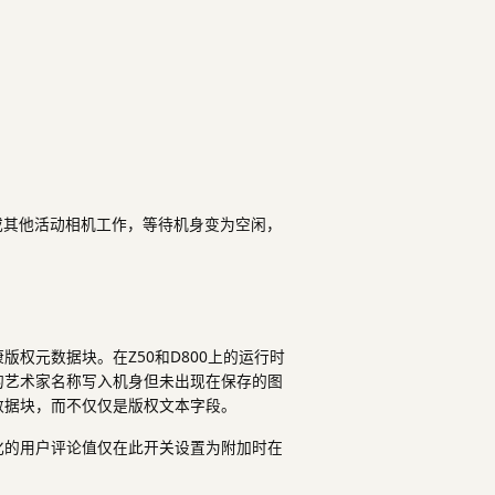
或其他活动相机工作，等待机身变为空闲，
权元数据块。在Z50和D800上的运行时
的艺术家名称写入机身但未出现在保存的图
数据块，而不仅仅是版权文本字段。
化的用户评论值仅在此开关设置为附加时在