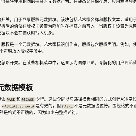
作流捕获使用相同的捕获时元数据行为。在静态文件保存后，应用程序会
开关，用于尼康版权元数据块。该块包括艺术家名称和版权文本，适用于确
解析后的值仅在版权卡设置为附加时在捕获之前写入。当版权卡设置为忽略
数据块不会在捕获时写入机身。
，版权是一个元数据块。艺术家标识创作者，版权包含版权声明。例如，
个声明放入版权字段中。
或忽略开关。在某些相机菜单中，这显示为图像评论。令牌化的用户评论
K元数据模板
包含
和
令牌。这些令牌以与路径模板相同的方式创建ASK字
@ASK
@SCASK
，
是有效的，但
不是元数据占位符。围绕格式不正
@ASK1#1:School#
@ASK1
然是格式不正确的，因为缺少完整描述符。