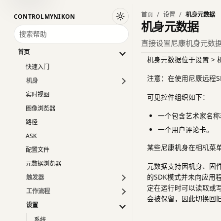
首页
设置
机身元数据
CONTROLMYNIKON
切换到深色主题
机身元数据
搜索帮助
直接设置尼康机身元数据
首页
机身元数据位于设置 >
快速入门
注意：在使用尼康远程S
机身
实时视图
可见控件组织如下：
图像浏览器
一个包含艺术家名称
路径
一个用户评论卡。
ASK
某些尼康机身在相机菜
配置文件
元数据浏览器
元数据支持因机身、固件
的SDK模式并未向应用
触发器
定在运行时可以读取或写
工作流程
会被保留，因此切换回旧
设置
系统