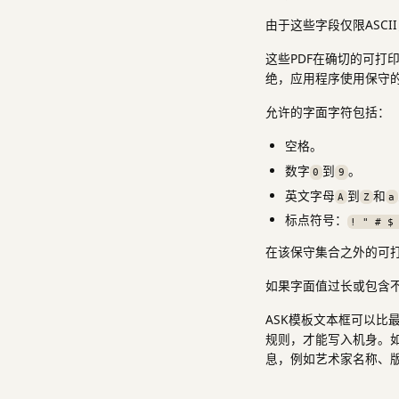
由于这些字段仅限ASC
这些PDF在确切的可打印
绝，应用程序使用保守的A
允许的字面字符包括：
空格。
数字
到
。
0
9
英文字母
到
和
A
Z
a
标点符号：
! " # $
在该保守集合之外的可打
如果字面值过长或包含
ASK模板文本框可以比
规则，才能写入机身。
息，例如艺术家名称、