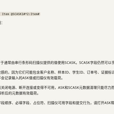
- Item @SCASK1#*2:Item#
例：
对于通常由串行条形码扫描仪提供的值使用SCASK。SCASK字段仍然可以
能是敏感的，因为它们可能包含客户名称、样本ID、学生ID、订单号、证据
会记录输入的ASK值或扫描仪有效载荷。
关闭电源、断开连接或变得不可用，ASK和SCASK元数据清理只能尽力
录解析后的元数据有效载荷。
字段顺序、必填字段、占位符、扫描仪可用字段和提交行为，请打开ASK