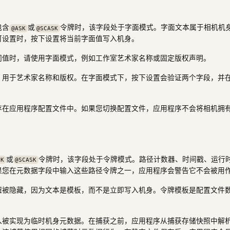
包含
或
令牌时，该字段处于字面模式。字面文本属于相机机
@ASK
@SCASK
可设置时，按下设置将当前字面值写入机身。
同值时，请使用字面模式，例如工作室艺术家名称或固定版权声明。
，用于艺术家名称和版权。在字面模式下，按下设置会验证两个字段，并
存在应用程序配置文件中。如果您切换配置文件，应用程序不会将相机拥
或
令牌时，该字段处于令牌模式。路径计数器、时间戳、运行
SK
@SCASK
果您在元数据字段中输入这些路径令牌之一，应用程序会警告它不会被用
钮被隐藏，因为文本是模板，而不是立即写入机身。令牌模板是配置文件
入被实现为临时机身元数据。在捕获之前，应用程序从捕获存储快照中解