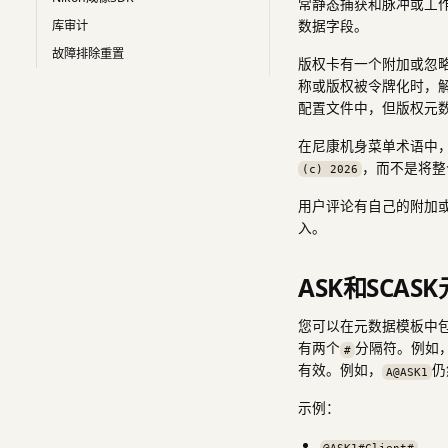
常静态捕获和脉冲或工
数据字段。
库审计
故障排除重置
版权卡有一个附加或忽略
称或版权被令牌化时，
配置文件中，但版权元
在尼康机身菜单术语中
，而不是将整
(c) 2026
用户评论有自己的附加
入。
ASK和SCAS
您可以在元数据模板中
有两个
分隔符。例如
#
有效。例如，
仍
A@ASK1
示例：
@ASK1#Client#