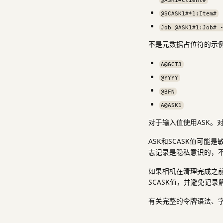
@SCASK1#*1:Item#
Job @ASK1#1:Job# 
不是元数据占位符的示
A@GCT3
@YYYY
@BFN
A@ASK1
对于输入值使用ASK。
ASK和SCASK值可
志记录是隐私意识的，不
如果相机在清理完成之前
SCASK值，并避免记
有关完整的令牌语法、