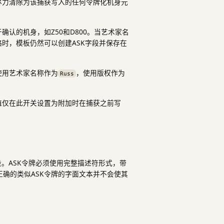
尽力清除为该捕获写入的任何令牌化机身元
认的机身，如Z50和D800。当艺术家名
时，模板仍然可以创建ASK字段并保存在
使用艺术家名称作为
，使用版权作为
Russ
值仅在此开关设置为附加时在捕获之前写
段。ASK令牌必须使用完整描述符形式，带
确的类似ASK令牌的字面文本并不会使其