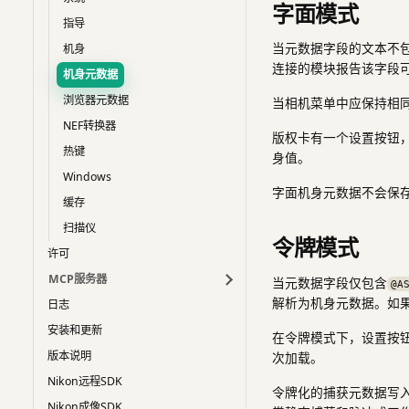
字面模式
指导
当元数据字段的文本不
机身
连接的模块报告该字段
机身元数据
浏览器元数据
当相机菜单中应保持相
NEF转换器
版权卡有一个设置按钮
热键
身值。
Windows
字面机身元数据不会保
缓存
扫描仪
令牌模式
许可
MCP服务器
当元数据字段仅包含
@A
解析为机身元数据。如
日志
安装和更新
在令牌模式下，设置按
版本说明
次加载。
Nikon远程SDK
令牌化的捕获元数据写
Nikon成像SDK