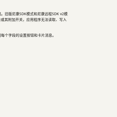
版尼康SDK模式和尼康远程SDK v2模
论或其附加开关，应用程序无法读取、写入
制每个字段的设置按钮和卡片消息。
。