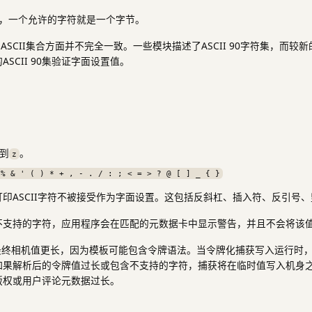
II，一个允许的字符就是一个字节。
ASCII集合方面并不完全一致。一些模块描述了ASCII 90字符集，而较新
SCII 90集验证字面设置值。
到
。
z
 % & ' ( ) * + , - . / : ; < = > ? @ [ ] _ { }
印ASCII字符不被接受作为字面设置。这包括反斜杠、插入符、反引号
不支持的字符，应用程序会在匹配的元数据卡中显示警告，并且不会将该
最终相机值更长，因为模板可能包含令牌语法。当令牌化捕获写入运行时，解
如果解析后的令牌值过长或包含不支持的字符，捕获将在临时值写入机身
版权或用户评论元数据过长。