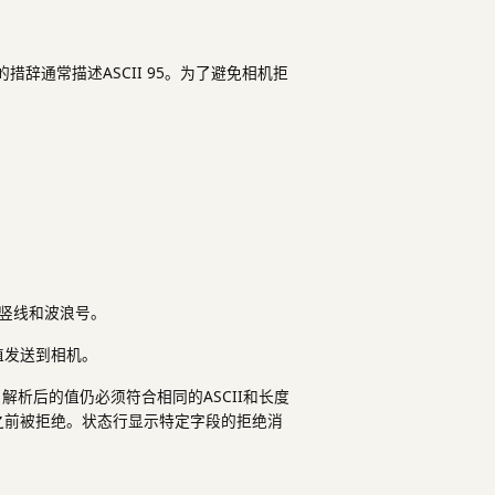
的措辞通常描述ASCII 95。为了避免相机拒
、竖线和波浪号。
值发送到相机。
析后的值仍必须符合相同的ASCII和长度
之前被拒绝。状态行显示特定字段的拒绝消