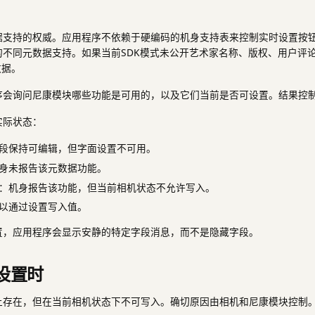
支持的权威。应用程序不依赖于硬编码的机身支持表来控制实时设置按钮。旧
的不同元数据支持。如果当前SDK模式未公开艺术家名称、版权、用户评
数据。
序会询问尼康模块哪些功能是可用的，以及它们当前是否可设置。结果控
实际状态：
段保持可编辑，但字面设置不可用。
身未报告该元数据功能。
：机身报告该功能，但当前相机状态不允许写入。
以通过设置写入值。
置，应用程序会显示安静的特定字段消息，而不是隐藏字段。
设置时
上存在，但在当前相机状态下不可写入。确切原因由相机和尼康模块控制