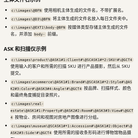
使用相机主体生成的文件名，不带扩展名。
c:\images\@BFN
将主体生成的文件名放入每日文件夹中。
c:\images\@D3\@BFN
按媒体类型存储主体生成的文件
c:\images\@EXT1\body-@BFN
名，并添加
前缀。
body-
ASK 和扫描仪示例
c:\images\product\@ASK1#1:Client#\@SCASK1#*2:SKU!#\@GCT4
使用输入的客户和所需的扫描 SKU 进行产品摄影，然后从 SKU
提交。
c:\images\ecommerce\@ASK1#1:Brand#\@SCASK1#*2:Style#\@AS
按品牌、扫描样式、颜色
K2#3:Color#\@ASK3#4:Angle!#\@GCT4
和最终角度捕捉目录照片。
c:\images\real-
estate\@ASK1#1:Property#\@ASK2#2:Room#\@ASK3#3:View#\@GCT
按物业、房间和视图对房地产图像进行分组。
4
c:\images\museum\@SCASK1#*1:Accession#\@ASK1#2:Object#\@
使用所需的接收条形码进行博物馆物品摄
ASK2#3:Side!#\@GCT4