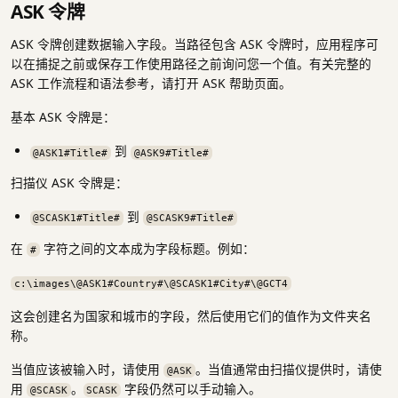
ASK 令牌
ASK 令牌创建数据输入字段。当路径包含 ASK 令牌时，应用程序可
以在捕捉之前或保存工作使用路径之前询问您一个值。有关完整的
ASK 工作流程和语法参考，请打开 ASK 帮助页面。
基本 ASK 令牌是：
到
@ASK1#Title#
@ASK9#Title#
扫描仪 ASK 令牌是：
到
@SCASK1#Title#
@SCASK9#Title#
在
字符之间的文本成为字段标题。例如：
#
c:\images\@ASK1#Country#\@SCASK1#City#\@GCT4
这会创建名为国家和城市的字段，然后使用它们的值作为文件夹名
称。
当值应该被输入时，请使用
。当值通常由扫描仪提供时，请使
@ASK
用
。
字段仍然可以手动输入。
@SCASK
SCASK