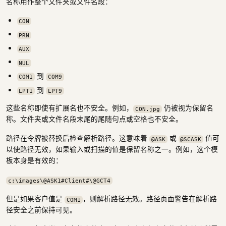
名称用作整个文件夹或文件名段：
CON
PRN
AUX
NUL
到
COM1
COM9
到
LPT1
LPT9
这些名称即使有扩展名也不安全。例如，
仍被视为保留名
CON.jpg
称。文件夹或文件名段末尾的尾随句点或空格也不安全。
路径在令牌被替换后检查解析路径。这意味着
或
值可
@ASK
@SCASK
以使路径无效，如果输入或扫描的值是保留名称之一。例如，这个模
板本身是有效的：
c:\images\@ASK1#Client#\@GCT4
但是如果客户值是
，则解析路径无效。路径页面警告在解析路
COM1
径安全之前保持可见。