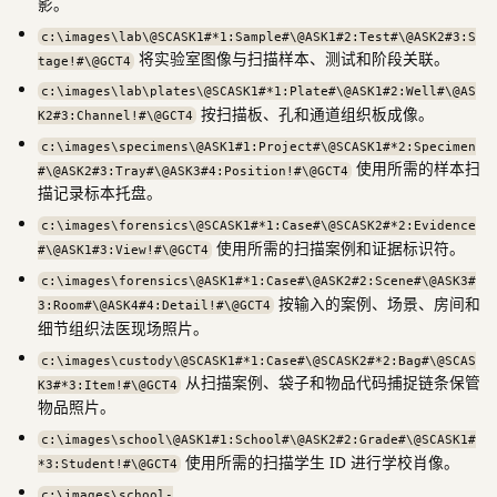
影。
c:\images\lab\@SCASK1#*1:Sample#\@ASK1#2:Test#\@ASK2#3:S
将实验室图像与扫描样本、测试和阶段关联。
tage!#\@GCT4
c:\images\lab\plates\@SCASK1#*1:Plate#\@ASK1#2:Well#\@AS
按扫描板、孔和通道组织板成像。
K2#3:Channel!#\@GCT4
c:\images\specimens\@ASK1#1:Project#\@SCASK1#*2:Specimen
使用所需的样本扫
#\@ASK2#3:Tray#\@ASK3#4:Position!#\@GCT4
描记录标本托盘。
c:\images\forensics\@SCASK1#*1:Case#\@SCASK2#*2:Evidence
使用所需的扫描案例和证据标识符。
#\@ASK1#3:View!#\@GCT4
c:\images\forensics\@ASK1#*1:Case#\@ASK2#2:Scene#\@ASK3#
按输入的案例、场景、房间和
3:Room#\@ASK4#4:Detail!#\@GCT4
细节组织法医现场照片。
c:\images\custody\@SCASK1#*1:Case#\@SCASK2#*2:Bag#\@SCAS
从扫描案例、袋子和物品代码捕捉链条保管
K3#*3:Item!#\@GCT4
物品照片。
c:\images\school\@ASK1#1:School#\@ASK2#2:Grade#\@SCASK1#
使用所需的扫描学生 ID 进行学校肖像。
*3:Student!#\@GCT4
c:\images\school-