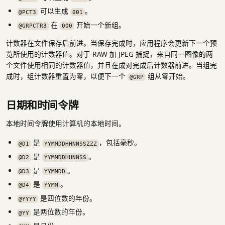
可以生成
。
@PCT3
001
在
开始一个新组。
@GRPCTR3
000
计数器在文件保存后前进。当保存完成时，应用程序会更新下一个预
览所使用的计数器值。对于 RAW 加 JPEG 捕捉，来自同一图像的两
个文件使用相同的计数器值，并且在成对完成后计数器前进。当组完
成时，组计数器重置为零，以便下一个
组从零开始。
@GRP
日期和时间令牌
本地时间令牌使用计算机的本地时间。
是
，包括毫秒。
@D1
YYMMDDHHNNSSZZZ
是
。
@D2
YYMMDDHHNNSS
是
。
@D3
YYMMDD
是
。
@D4
YYMM
是四位数的年份。
@YYYY
是两位数的年份。
@YY