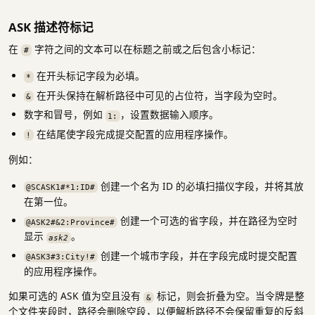
ASK 描述符标记
在
字符之间的文本可以在标题之前或之后包含小标记：
#
在开头标记字段为必填。
*
在开头保持在解析路径中可见的占位符，当字段为空时。
&
数字和冒号，例如
，设置数据输入顺序。
1:
在结尾使字段完成提交配置的应用程序操作。
!
例如：
创建一个名为 ID 的必填扫描仪字段，并将其放
@SCASK1#*1:ID#
在第一位。
创建一个可选的省字段，并在路径为空时
@ASK2#&2:Province#
显示
。
ask2
创建一个城市字段，并在字段完成时提交配置
@ASK3#3:City!#
的应用程序操作。
如果可选的 ASK 值为空且没有
标记，则会折叠为空。当令牌是整
&
个文件夹段时，路径会删除空段，以便解析路径不会保留重复的反斜