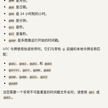
是月份。
@MM
是日期。
@DD
是 24 小时制的小时。
@HH
是分钟。
@NN
是秒。
@SS
是毫秒。
@ZZ
是多图像运行开始的时间戳。
@GRP
UTC 令牌使用协调世界时。它们与带有
前缀的本地令牌名称匹
U
配：
,
,
, 和
@UD1
@UD2
@UD3
@UD4
,
,
,
@UYYYY
@UYY
@UMM
@UDD
,
,
,
@UHH
@UNN
@USS
@UZZ
@UGRP
当您需要一个非常不可能重复的时间戳文件名时，请使用
或
@D1
。
@UD1