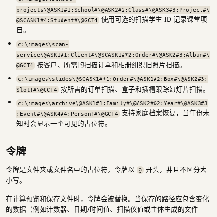
projects\@ASK1#1:School#\@ASK2#2:Class#\@ASK3#3:Project#\
使用可选的扫描学生 ID 记录课堂项
@SCASK1#4:Student#\@GCT4
目。
c:\images\scan-
service\@ASK1#1:Client#\@SCASK1#*2:Order#\@ASK2#3:Album#\
按客户、所需的扫描订单和相册组织旧照片扫描。
@GCT4
c:\images\slides\@SCASK1#*1:Order#\@ASK1#2:Box#\@ASK2#3:
按所需的订单扫描、盒子和插槽跟踪幻灯片扫描。
Slot!#\@GCT4
c:\images\archive\@ASK1#1:Family#\@ASK2#&2:Year#\@ASK3#3
支持家庭档案恢复，当年份未
:Event#\@ASK4#4:Person!#\@GCT4
知时会显示一个可见的占位符。
令牌
令牌是文件夹或文件名中的占位符。令牌以
开头，并且不区分大
@
小写。
在计算预览和保存文件时，令牌会被替换。当保存的路径应包含变化
的数据（例如计数器、日期/时间值、扫描仪值或主体生成的文件