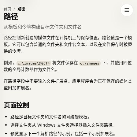
首页
路径
到深色主题
打开
路径
从模板和令牌构建目标文件夹和文件名
路径控制新创建的媒体文件在计算机上的保存位置。路径值是一个模
板。它可以包含普通的文件夹和文件名文本，以及在文件保存时被替
换的令牌。
例如，
将文件保存在
下，并使用四位
c:\images\@GCT4
c:\images
数的全局计数器作为文件名。
在路径字段中不要输入文件扩展名。应用程序会为正在保存的媒体类
型附加扩展名。
页面控制
路径是目标文件夹和文件名的可编辑模板。
选择文件夹从 Windows 文件夹选择器插入文件夹路径。
预览显示下一个解析路径的示例，包括一个示例扩展名。