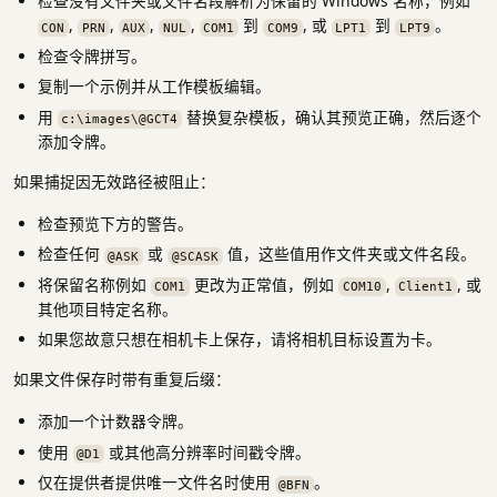
检查没有文件夹或文件名段解析为保留的 Windows 名称，例如
,
,
,
,
到
, 或
到
。
CON
PRN
AUX
NUL
COM1
COM9
LPT1
LPT9
检查令牌拼写。
复制一个示例并从工作模板编辑。
用
替换复杂模板，确认其预览正确，然后逐个
c:\images\@GCT4
添加令牌。
如果捕捉因无效路径被阻止：
检查预览下方的警告。
检查任何
或
值，这些值用作文件夹或文件名段。
@ASK
@SCASK
将保留名称例如
更改为正常值，例如
,
, 或
COM1
COM10
Client1
其他项目特定名称。
如果您故意只想在相机卡上保存，请将相机目标设置为卡。
如果文件保存时带有重复后缀：
添加一个计数器令牌。
使用
或其他高分辨率时间戳令牌。
@D1
仅在提供者提供唯一文件名时使用
。
@BFN