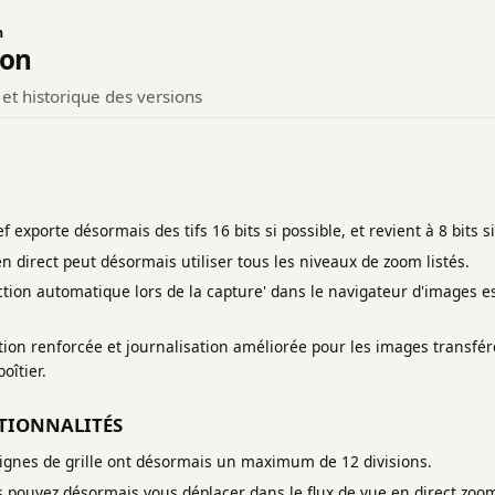
n
ion
et historique des versions
 exporte désormais des tifs 16 bits si possible, et revient à 8 bits si
n direct peut désormais utiliser tous les niveaux de zoom listés.
tion automatique lors de la capture' dans le navigateur d'images es
ion renforcée et journalisation améliorée pour les images transféré
boîtier.
TIONNALITÉS
 lignes de grille ont désormais un maximum de 12 divisions.
s pouvez désormais vous déplacer dans le flux de vue en direct zoom