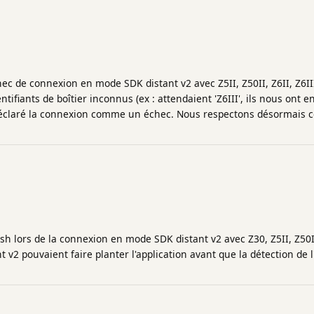
ec de connexion en mode SDK distant v2 avec Z5II, Z50II, Z6II, Z6III
tifiants de boîtier inconnus (ex : attendaient 'Z6III', ils nous ont e
claré la connexion comme un échec. Nous respectons désormais ce
sh lors de la connexion en mode SDK distant v2 avec Z30, Z5II, Z50II
 v2 pouvaient faire planter l'application avant que la détection de l