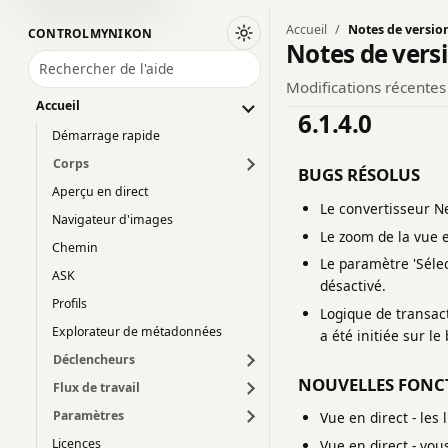
Accueil
Notes de versio
CONTROLMYNIKON
Passer au thème sombre
Notes de vers
Rechercher de l'aide
Modifications récentes 
Accueil
6.1.4.0
Démarrage rapide
Corps
BUGS RÉSOLUS
Aperçu en direct
Le convertisseur Nef
Navigateur d'images
Le zoom de la vue e
Chemin
Le paramètre 'Sélec
ASK
désactivé.
Profils
Logique de transact
Explorateur de métadonnées
a été initiée sur le 
Déclencheurs
NOUVELLES FONC
Flux de travail
Paramètres
Vue en direct - les
Licences
Vue en direct - vou