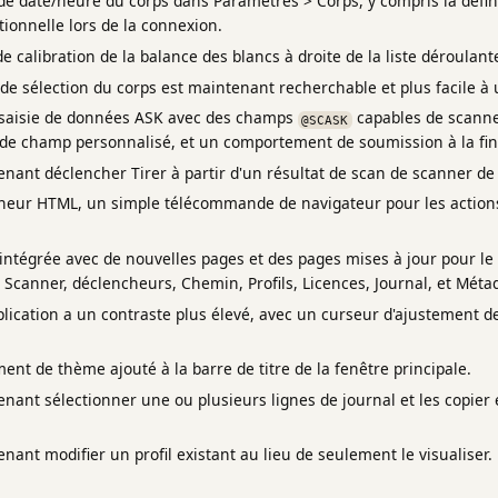
de date/heure du corps dans Paramètres > Corps, y compris la défin
ionnelle lors de la connexion.
e calibration de la balance des blancs à droite de la liste déroulan
 de sélection du corps est maintenant recherchable et plus facile à ut
 saisie de données ASK avec des champs
capables de scanne
@SCASK
 de champ personnalisé, et un comportement de soumission à la fin
nant déclencher Tirer à partir d'un résultat de scan de scanner de
heur HTML, un simple télécommande de navigateur pour les actions
 intégrée avec de nouvelles pages et des pages mises à jour pour l
K, Scanner, déclencheurs, Chemin, Profils, Licences, Journal, et Mét
pplication a un contraste plus élevé, avec un curseur d'ajustement
t de thème ajouté à la barre de titre de la fenêtre principale.
ant sélectionner une ou plusieurs lignes de journal et les copier 
ant modifier un profil existant au lieu de seulement le visualiser.