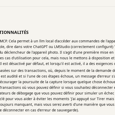
TIONNALITÉS
 MCP. Cela permet à un llm local d'accéder aux commandes de l'appa
ple, dire dans votre ChatGPT ou LMStudio (correctement configuré)
du déclencheur de l'appareil photo. Il s'agit d'une première mise e
s cas d'utilisation pour cela, mais nous le mettons à disposition e
 Il est désactivé par défaut, et lorsqu'il est activé, il a des exigences
asées sur des transactions, où, depuis le moment de la demande de 
 est audité et si l'une de ces étapes échoue, un message d'erreur s'
écourager la poursuite de la capture lorsque quelque chose échoue)
ransactions où vous pouvez définir si vous souhaitez déconnecter en
ateurs de débogage que vous pouvez définir pour simuler un échec d
clé pour vous aider à éviter les moments 'J'ai appuyé sur Tirer mai
 toujours manquant, mais vous serez averti d'une manière que vous 
se déconnecter en cas d'erreur de sauvegarde).