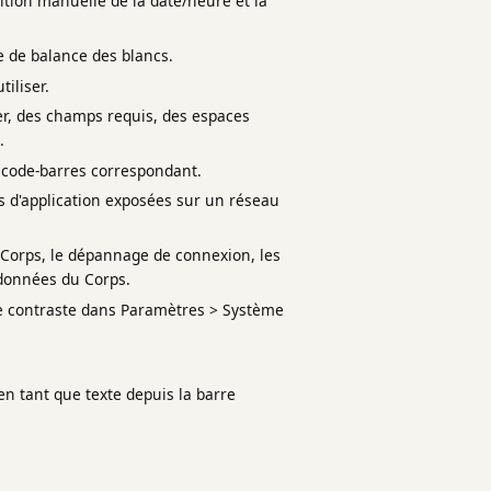
ition manuelle de la date/heure et la
te de balance des blancs.
iliser.
r, des champs requis, des espaces
.
 code-barres correspondant.
 d'application exposées sur un réseau
e Corps, le dépannage de connexion, les
adonnées du Corps.
 de contraste dans Paramètres > Système
en tant que texte depuis la barre