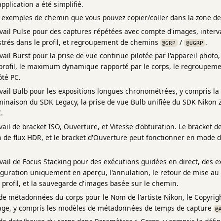
application a été simplifié.
exemples de chemin que vous pouvez copier/coller dans la zone de 
avail Pulse pour des captures répétées avec compte d'images, interv
trés dans le profil, et regroupement de chemins
/
.
@GRP
@UGRP
avail Burst pour la prise de vue continue pilotée par l'appareil phot
 profil, le maximum dynamique rapporté par le corps, le regroupeme
ôté PC.
avail Bulb pour les expositions longues chronométrées, y compris la 
rminaison du SDK Legacy, la prise de vue Bulb unifiée du SDK Nikon Z 
.
avail de bracket ISO, Ouverture, et Vitesse d'obturation. Le bracket 
n de flux HDR, et le bracket d'Ouverture peut fonctionner en mode d
avail de Focus Stacking pour des exécutions guidées en direct, des 
iguration uniquement en aperçu, l'annulation, le retour de mise au
 profil, et la sauvegarde d'images basée sur le chemin.
de métadonnées du corps pour le Nom de l'artiste Nikon, le Copyrigh
ge, y compris les modèles de métadonnées de temps de capture
@