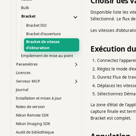
Choisir des v
Bulb
Disponible liste les v
Bracket
Sélectionné. Le flux de
Bracket ISO
Les vitesses d'obturati
Bracket d'ouverture
Bracket de vitesse
Exécution du
d'obturation
Empilement de mise au point
Connectez l'apparei
Paramètres
Réglez le mode d'e
Licences
Ouvrez Flux de trav
Serveur MCP
Déplacez les vitess
Journal
Sélectionnez Démar
Installation et mises à jour
La zone d'état de l'ap
Notes de version
capture finale est term
Nikon Remote SDK
Bracket est complet.
Nikon Imaging SDK
Audit de bibliothèque