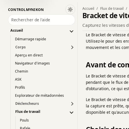
Accueil
Flux de travail
CONTROLMYNIKON
Passer au thème sombre
Bracket de vit
Rechercher de l'aide
Capturez les vitesses d
Accueil
Le Bracket de vitesse 
Démarrage rapide
Utilisez-le pour des e
Corps
mouvement et les comp
Aperçu en direct
Avant de c
Navigateur d'images
Chemin
Le Bracket de vitesse 
ASK
pendant que le flux de 
Profils
d'obturation, ce qui e
Explorateur de métadonnées
Le Bracket de vitesse 
Déclencheurs
la capture est prête, q
Flux de travail
disponible et qu'aucun 
Pouls
Rafale